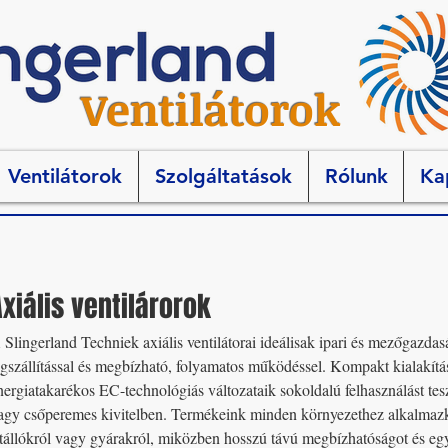
Ventilátorok
Ventilátorok
Szolgáltatások
Rólunk
Ka
Axiális ventilárorok
 Slingerland Techniek axiális ventilátorai ideálisak ipari és mezőgazd
égszállítással és megbízható, folyamatos működéssel. Kompakt kialakítás
nergiatakarékos EC-technológiás változataik sokoldalú felhasználást tesz
agy csőperemes kivitelben. Termékeink minden környezethez alkalmaz
stállókról vagy gyárakról, miközben hosszú távú megbízhatóságot és egy