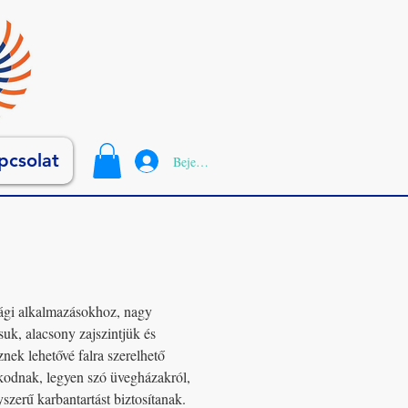
pcsolat
Bejelentkezés
asági alkalmazásokhoz, nagy
uk, alacsony zajszintjük és
nek lehetővé falra szerelhető
kodnak, legyen szó üvegházakról,
szerű karbantartást biztosítanak.