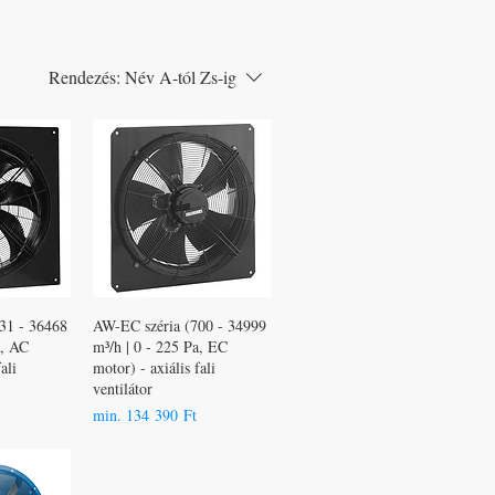
Rendezés:
Név A-tól Zs-ig
31 - 36468
AW-EC széria (700 - 34999
a, AC
m³/h | 0 - 225 Pa, EC
ali
motor) - axiális fali
ventilátor
Akciós ár
min.
134 390 Ft