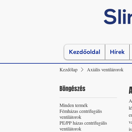
Kezdőoldal
Hírek
Kezdőlap
Axiális ventilárorok
Böngészés
A
Minden termék
l
Fémházas centrifugális
e
ventilátorok
v
PE/PP házas centrifugális
ventilátorok
i