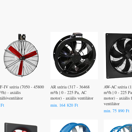
F-IV széria (7050 - 45800
AR széria (317 - 36468
AW-AC széria (1
³/h) - axiális
m³/h | 0 - 225 Pa, AC
m³/h | 0 - 225 P
stállóventilátor
motor) - axiális ventilátor
motor) - axiális f
ventilátor
r
Akciós ár
 Ft
min.
164 820 Ft
Akciós ár
min.
75 890 Ft