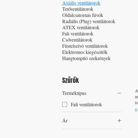
Axiális ventilárorok
Tetőventilátorok
Oldalcsatornás fúvók
Radiális (Plug) ventilátorok
ATEX ventilátorok
Fali ventilátorok
Csőventilátorok
Füstelszívó ventilátorok
Elektromos kiegészítők
Hangtompító szekrények
Szűrők
A
Terméktípus
m
i
Fali ventilátorok
Á
0
Ár
0 Ft
415 400 Ft