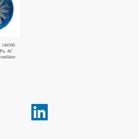
- 146500
 Pa, AC
ventilátor
k BV
Slingerland Techniek