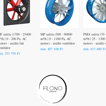
F széria (1700 - 25400
MP széria (500 - 90000
PMA széria (70 
³/h | 0 - 200 Pa, AC
m³/h | 0 - 1100 Pa, AC
m³/h | 25 - 1300
otor) - axiális fali
motor) - axiális ventilátor
motor) - axiális 
entilátor
Akciós ár
Akciós ár
min.
407 100 Ft
min.
415 400 Ft
kciós ár
in.
253 750 Ft
Hírek
Slingerland Technie
Szolgáltatások
Kapcsolat
FLONO Additive
ÁSZF