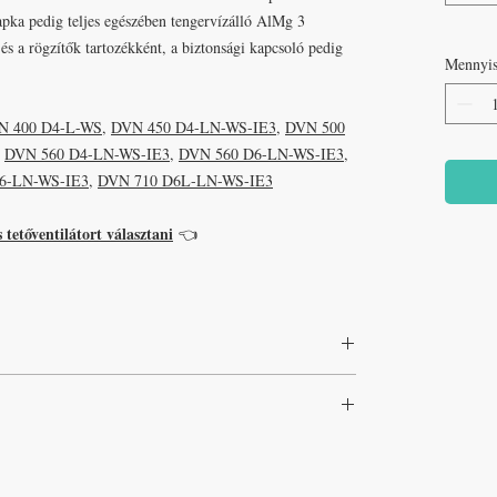
apka pedig teljes egészében tengervízálló AlMg 3
és a rögzítők tartozékként, a biztonsági kapcsoló pedig
Mennyi
N 400 D4-L-WS
,
DVN 450 D4-LN-WS-IE3
,
DVN 500
,
DVN 560 D4-LN-WS-IE3
,
DVN 560 D6-LN-WS-IE3
,
6-LN-WS-IE3
,
DVN 710 D6L-LN-WS-IE3
tetőventilátort választani
👈
, 0,25 m magas tetőátvezető és lapos csonkagúla formájú
Adatlap
l felszerelhető.
ott tetőátvezető és ventilátortartó állvány. A gyártáshoz