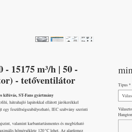
 - 15175 m³/h | 50 -
mi
r) - tetőventilátor
Típus
*
es kifúvás, ST-Fans gyártmány
Válas
ilú, hátrahajló lapátokkal ellátott járókerékkel
Választo
t egy feszültségszabályozható, IEC szabvány szerinti
Hangtomp
ajszint, valamint karbantartásmentes és megbízható
maximális hőmérséklete 120 °C lehet. Az alaplemez