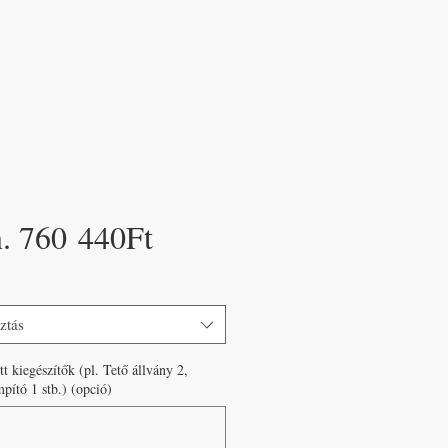
Akciós
n.
760 440Ft
ár
ztás
tt kiegészítők (pl. Tető állvány 2,
ító 1 stb.) (opció)