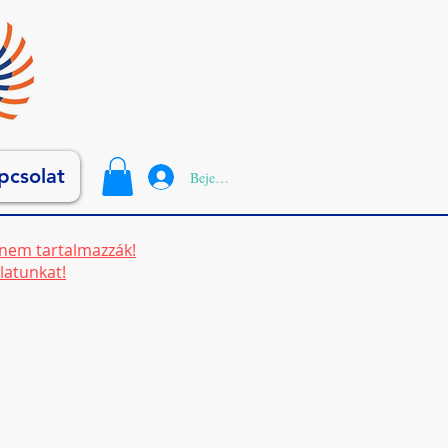
pcsolat
Bejelentkezés
t nem tartalmazzák!
latunkat!