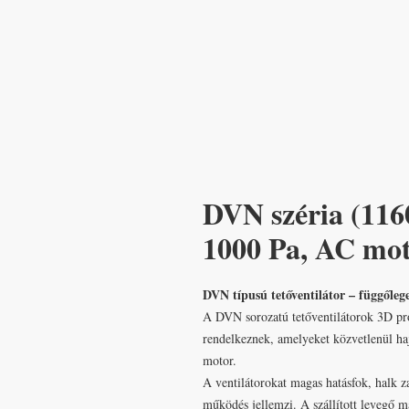
DVN széria (1160
1000 Pa, AC moto
DVN típusú tetőventilátor – függőleg
A DVN sorozatú tetőventilátorok 3D prof
rendelkeznek, amelyeket közvetlenül haj
motor.
A ventilátorokat magas hatásfok, halk z
működés jellemzi. A szállított levegő 