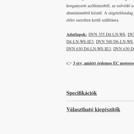
horganyzott acéllemezből, az esővédő s
alumíniumból készül. A szigetelőszalag 
előre szerelten kerül szállításra.
Adatlapok:
DVN 355 D4-LN-WS
,
DV
D4-LN-WS-IE3
,
DVN 500 D6-LN-WS
DVN 630 D4-LN-WS-IE3
,
DVN 630 D
3 érv, amiért érdemes EC motoros 
👉
Specifikációk
- Magas hatásfok
Választható kiegészítők
- Fordulatszám-szabályozható
- Beépített hővédelem
Tető állvány 1:
Poliészterrel szigetelt
- Alacsony zajszint
állvány, amelyre a ventilátor közvetlenü
- Széleskörű kiegészítő választék
Tető állvány 2:
Ferde tetőkhöz kialakít