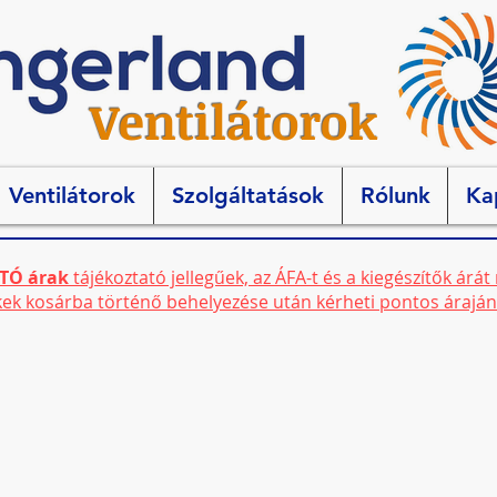
Ventilátorok
Ventilátorok
Szolgáltatások
Rólunk
Ka
TÓ árak
tájékoztató jellegűek, az ÁFA-t és a kiegészítők árá
ek kosárba történő behelyezése után kérheti pontos áraján