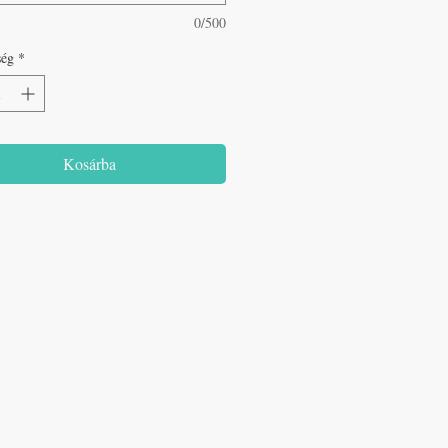
0/500
ség
*
Kosárba