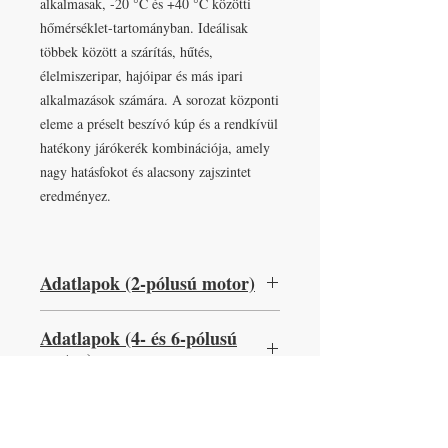
alkalmasak, -20 °C és +40 °C közötti
hőmérséklet-tartományban. Ideálisak
többek között a szárítás, hűtés,
élelmiszeripar, hajóipar és más ipari
alkalmazások számára. A sorozat központi
eleme a préselt beszívó kúp és a rendkívül
hatékony járókerék kombinációja, amely
nagy hatásfokot és alacsony zajszintet
eredményez.
Adatlapok (2-pólusú motor)
MP 312A
,
MP 352A
,
MP 402A
,
MP
Adatlapok (4- és 6-pólusú
402B
,
MP 452A
,
MP 502A
,
MP 562A
,
motor)
MP 632A
MP 314A
,
MP 354A
,
MP 354B
,
MP
Specifikációk
404A
,
MP 404B
,
MP 454A
,
MP 454B
,
MP 504A
,
MP 504B
,
MP 564A
,
MP