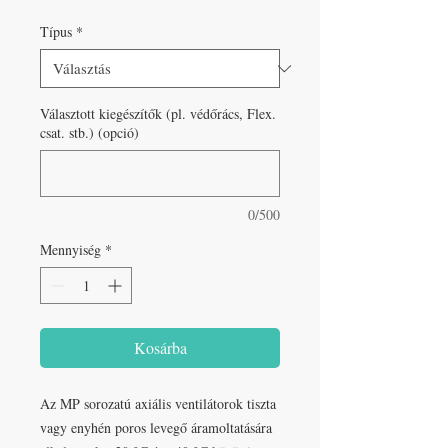
ár
Típus
*
Választott kiegészítők (pl. védőrács, Flex.
csat. stb.) (opció)
0/500
Mennyiség
*
Kosárba
Az MP sorozatú axiális ventilátorok tiszta
vagy enyhén poros levegő áramoltatására