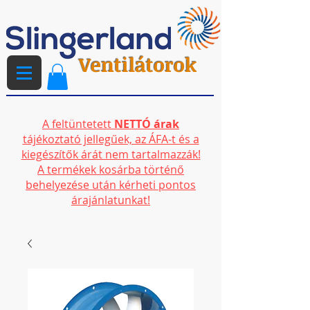
Ventilátorok
A feltüntetett
NETTÓ árak
tájékoztató jellegűek, az ÁFA-t és a
kiegészítők árát nem tartalmazzák!
A termékek kosárba történő
behelyezése után kérheti pontos
árajánlatunkat!