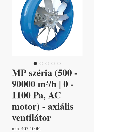
MP széria (500 -
90000 m³/h | 0 -
1100 Pa, AC
motor) - axiális
ventilátor
Akciós
min.
407 100Ft